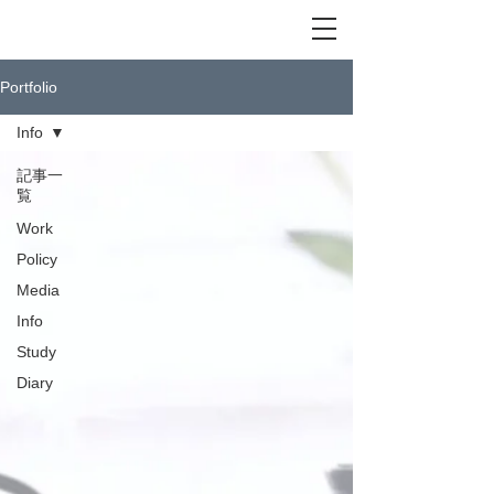
Portfolio
Info
記事一
覧
Work
Policy
Media
Info
Study
Diary